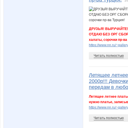
10
yuliaskrap
еленани
ДРУЗЬЯ! ВЫРУЧАЙТЕ! М
мартовская кошка
надю)))
ОТДАЮ БЕЗ ОРГ СБОРА 
халаты, сорочки пр-ва
https://www.nn.ru/~gal
Читать полностью
влада белоусова
Юлия-Н
Летящее летнее
2000р!!! Девочк
Джаконда
Два
передам в любо
Летящее летнее платье
нужно платье, записыв
https://www.nn.ru/~gal
Геннадьевна
Гу
Читать полностью