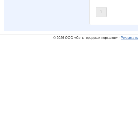
Кэтти
Любовь
1
ЛяМуха
Маюш
© 2026 ООО «Сеть городских порталов» ·
Реклама н
Натусь
Недобр
Олька86
Ольчи
Сета
Севе