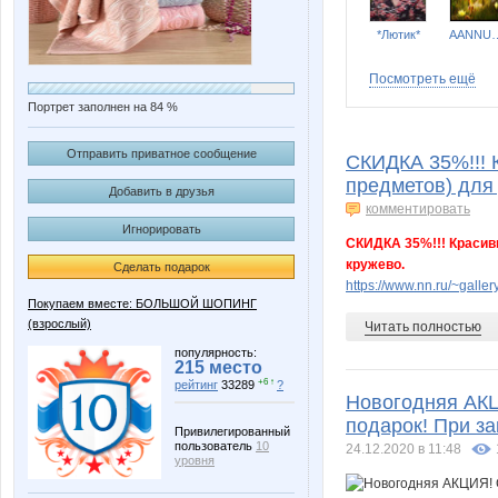
*Лютик*
AANN
Посмотреть ещё
Портрет заполнен на 84 %
Flare
Hanna
Отправить приватное сообщение
СКИДКА 35%!!! К
предметов) для
Добавить в друзья
комментировать
Игнорировать
Katusik
Kle79
СКИДКА 35%!!! Красивы
кружево.
Сделать подарок
https://www.nn.ru/~gal
Покупаем вместе: БОЛЬШОЙ ШОПИНГ
(взрослый)
Читать полностью
Leksa_
Leleshn
популярность:
215 место
+6 ↑
рейтинг
33289
?
Новогодняя АКЦ
подарок! При з
Mari1234
Mari
Привилегированный
пользователь
10
24.12.2020 в 11:48
уровня