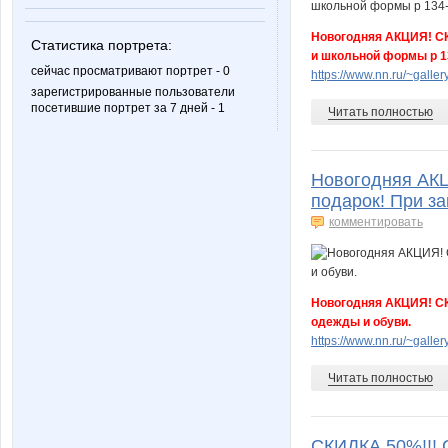
Muratik81
NONK
Новогодняя АКЦИЯ! СК
Статистика портрета:
и школьной формы р 1
сейчас просматривают портрет - 0
https://www.nn.ru/~gal
зарегистрированные пользователи
посетившие портрет за 7 дней - 1
Читать полностью
Nice-looking
OlqaZ
Новогодняя АКЦ
подарок! При за
ProMan
Shket
комментировать
Svetula
Tasha8
Новогодняя АКЦИЯ! СК
одежды и обуви.
https://www.nn.ru/~gal
Читать полностью
Zyxel
abrikos
СКИДКА 50%!!! 