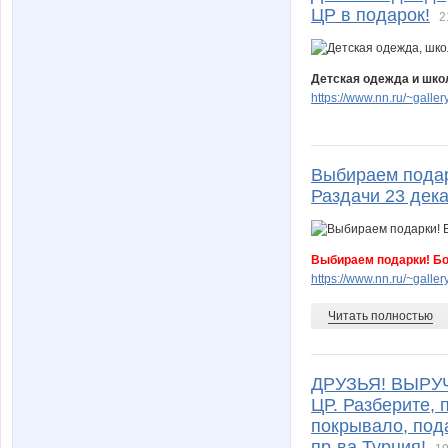
ЦР в подарок!
2
maryy-nka
maxijaz
Детская одежда и школ
https://www.nn.ru/~gal
nadinala
nata1
Выбираем подар
Раздачи 23 дека
olgasarov
polino
Выбираем подарки! Бо
https://www.nn.ru/~gal
serge091
shlivka
Читать полностью
tichka
ucpaul
ДРУЗЬЯ! ВЫРУЧА
ЦР. Разберите,
покрывало, под
пр-ва Турция!