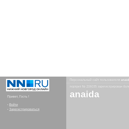
Персональный сайт пользователя
anai
портрет № 206035 зарегистрирован боле
anaida
Привет, Гость !
-
Войти
-
Зарегистрироваться