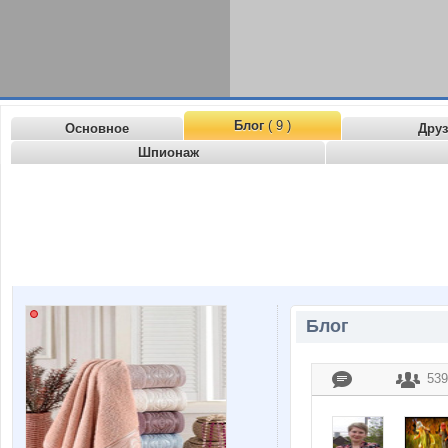
Блог
( 9 )
Основное
Дру
Шпионаж
Блог
539