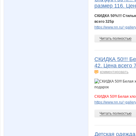
размер 116. Цен
bichkova3
black
СКИДКА 50%!!! Стильн
всего 325р
https://www.nn.ru/~gal
dojdik
eclipse*
Читать полностью
СКИДКА 50!!! Б
irina11184
ironmad
42. Цена всего 
комментировать
leepow
lelikma
СКИДКА 50!!! Белая хло
https://www.nn.ru/~gal
Читать полностью
lohmonosik
luscinia
Детская одежда,