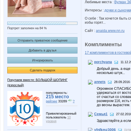
Любимые места :
Вулкан Э
Интересы :
дочки и сыночк
О себе : Так хочется быть с
избы горят...
Портрет заполнен на 84 %
Сайт :
anaida.www.nn.ru
Отправить приватное сообщение
Комплименты
Добавить в друзья
17 комплиментов в гостевой
Игнорировать
porchyana
11.12.2
Добрый день. а еще 
Сделать подарок
несколько штук...
Покупаем вместе: БОЛЬШОЙ ШОПИНГ
annets
28.09.2016 
(взрослый)
Огромное СПАСИБО з
удержаться от восто
популярность:
215 место
от счастья со слова
размером 116, есть 
+6 ↑
рейтинг
33289
?
до весны вырастем.
Привилегированный
Семья1
27.02.201
пользователь
10
Здравствуйте,а есл
уровня
yfnfkmz3006
(от