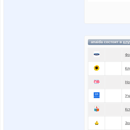
anaida состоит в
клу
Фо
Кл
Но
Уч
Кc
Зо