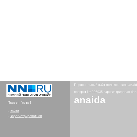
Персональный сайт пользователя
anai
портрет № 206035 зарегистрирован боле
anaida
Привет, Гость !
-
Войти
-
Зарегистрироваться